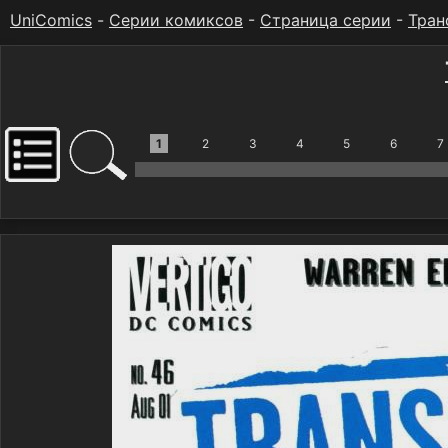
UniComics
-
Серии комиксов
-
Страница серии
-
Тран
1
2
3
4
5
6
7