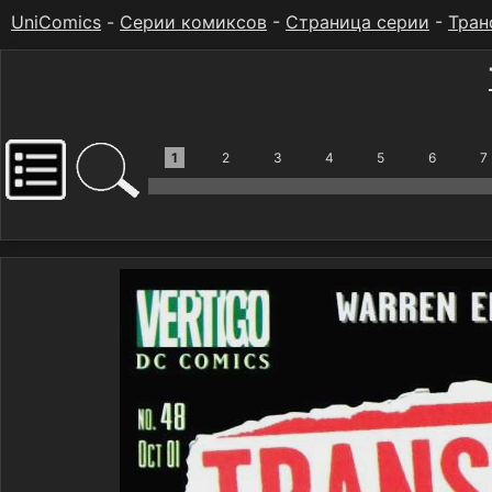
UniComics
-
Серии комиксов
-
Страница серии
-
Тран
1
2
3
4
5
6
7