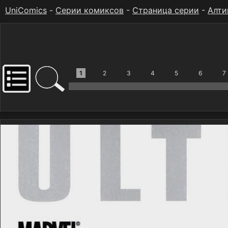
UniComics
-
Серии комиксов
-
Страница серии
-
Алти
1
2
3
4
5
6
7