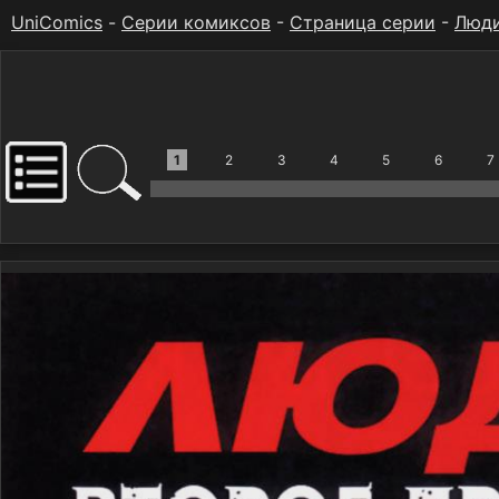
UniComics
-
Серии комиксов
-
Страница серии
-
Люди
1
2
3
4
5
6
7