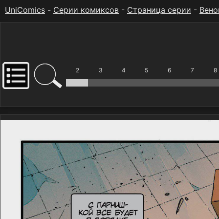
UniComics
-
Серии комиксов
-
Страница серии
-
Вено
2
3
4
5
6
7
8