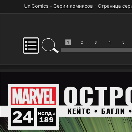
UniComics
-
Серии комиксов
-
Страница сер
1
2
3
4
5