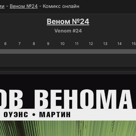
ии
-
Веном №24
- Комикс онлайн
Веном №24
Venom #24
6
7
8
9
10
11
12
13
14
15