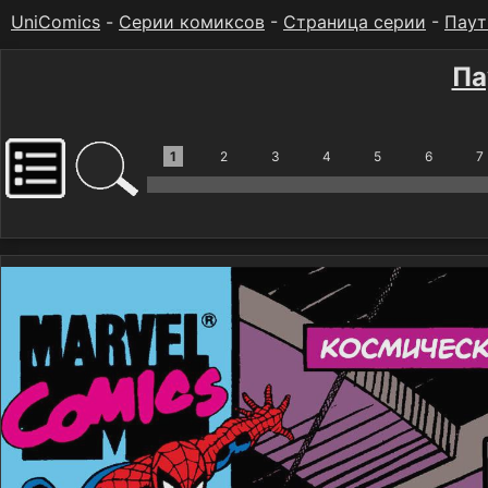
UniComics
-
Серии комиксов
-
Страница серии
-
Паут
Па
1
2
3
4
5
6
7