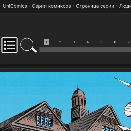
UniComics
-
Серии комиксов
-
Страница серии
-
Люд
1
2
3
4
5
6
7