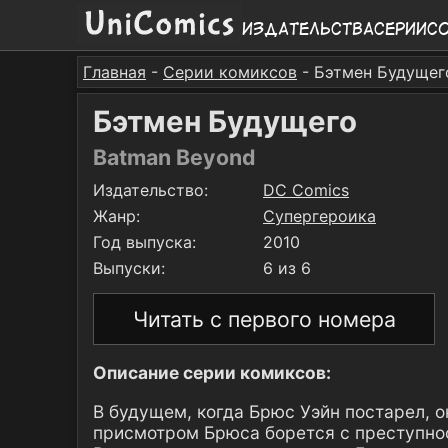
Издательства
Серии
С
Главная
-
Серии комиксов
- Бэтмен Будущег
Бэтмен Будущего
Batman Beyond
Издательство:
DC Comics
Жанр:
Супергероика
Год выпуска:
2010
Выпуски:
6 из 6
Читать с первого номера
Описание серии комиксов:
В будущем, когда Брюс Уэйн постарел, о
присмотром Брюса борется с преступно