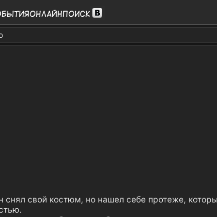
обытия
Онлайн
Поиск
о
н снял свой костюм, но нашел себе протеже, котор
стью.