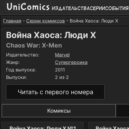
Издательства
Серии
События
Главная
-
Серии комиксов
- Война Хаоса: Люди X
Война Хаоса: Люди X
Chaos War: X-Men
Издательство:
Marvel
Жанр:
Супергероика
Год выпуска:
2011
Выпуски:
2 из 2
Читать с первого номера
Комиксы
Война Хаоса: Люди X №1
Война Хаос