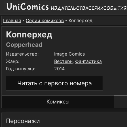
Издательства
Серии
События
Главная
-
Серии комиксов
- Копперхед
Копперхед
Copperhead
Издательство:
Image Comics
Жанр:
Вестерн
,
Фантастика
Год выпуска:
2014
Читать с первого номера
Комиксы
Персонажи