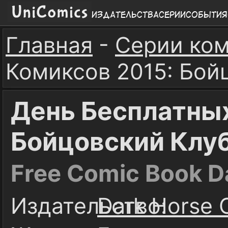
Издательства
Серии
События
Главная
-
Серии ко
Комиксов 2015: Бой
День Бесплатных
Бойцовский Клу
Free Comic Book Da
Издательство:
Dark Horse 