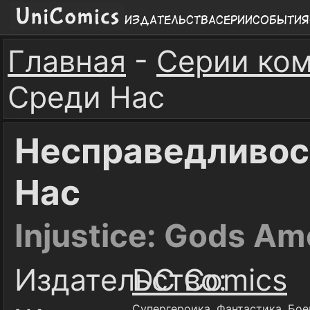
Издательства
Серии
События
Главная
-
Серии ко
Среди Нас
Несправедливост
Нас
Injustice: Gods A
Издательство:
DC Comics
Супергероика
,
Фантастика
,
Бое