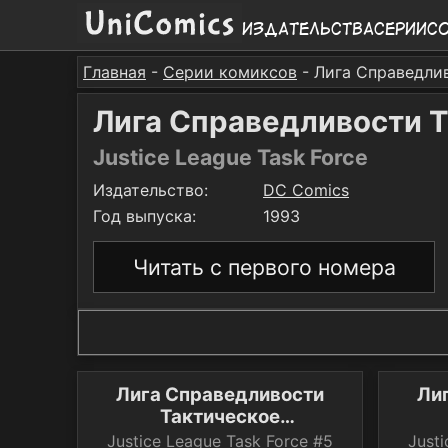
Издательства
Серии
С
Главная
-
Серии комиксов
- Лига Справедли
Лига Справедливости 
Justice League Task Force
Издательство:
DC Comics
Год выпуска:
1993
Читать с первого номера
Лига Справедливости
Ли
Тактическое
Подразделение №5
П
Justice League Task Force #5
Just