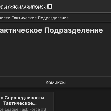
обытия
Онлайн
Поиск
вости Тактическое Подразделение
Тактическое Подразделение
Комиксы
га Справедливости
Тактическое
одразделение №6
ice League Task Force #6