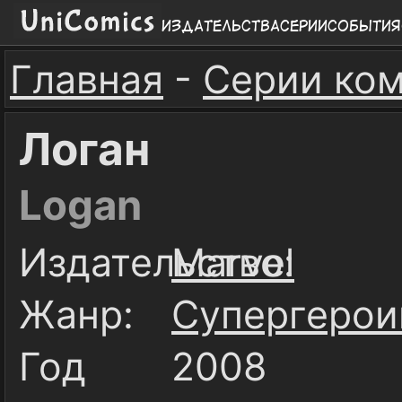
Издательства
Серии
События
Главная
-
Серии ко
Логан
Logan
Издательство:
Marvel
Жанр:
Супергерои
Год
2008