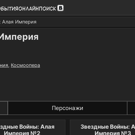
обытия
Онлайн
Поиск
: Алая Империя
 Империя
ния
,
Космоопера
Персонажи
здные Войны: Алая
Звездные Войны: 
Империя №2
Империя №3