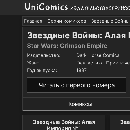
Издательства
Серии
С
Главная
-
Серии комиксов
- Звездные Войны
Звездные Войны: Алая
Star Wars: Crimson Empire
Издательство:
Dark Horse Comics
Жанр:
Фантастика
,
Приключе
Год выпуска:
1997
Читать с первого номера
Комиксы
Звездные Войны: Алая
Зве
Империя №1