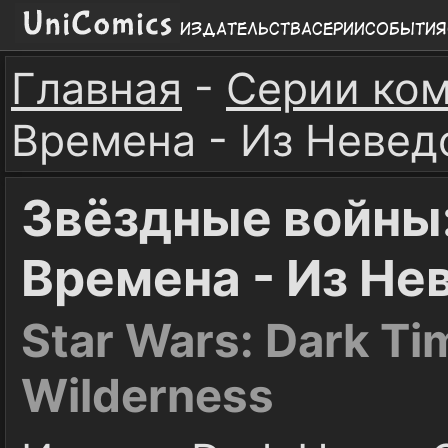
Издательства
Серии
События
Главная
-
Серии ко
Времена - Из Неве
Звёздные войны
Времена - Из Н
Star Wars: Dark Ti
Wilderness