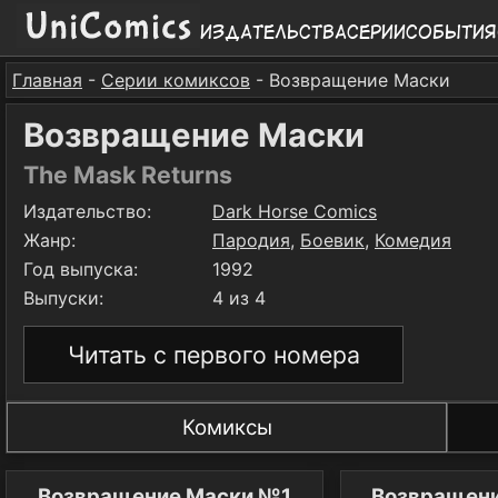
Издательства
Серии
События
Главная
-
Серии комиксов
- Возвращение Маски
Возвращение Маски
The Mask Returns
Издательство:
Dark Horse Comics
Жанр:
Пародия
,
Боевик
,
Комедия
Год выпуска:
1992
Выпуски:
4 из 4
Читать с первого номера
Комиксы
Возвращение Маски №1
Возвращен