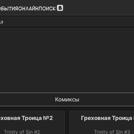
обытия
Онлайн
Поиск
ца
Комиксы
еховная Троица №2
Греховная Троица
Trinity of Sin #2
Trinity of Sin #3