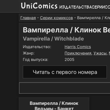
Издательства
Серии
С
Главная
-
Серии комиксов
- Вампирелла / Кл
Вампирелла / Клинок В
Vampirella / Witchblade
Издательство:
Harris Comics
Жанр:
Приключения
,
Ужасы
,
Год выпуска:
2005
Читать с первого номера
Вампирелла / Клинок
Ведьмы - Банкет