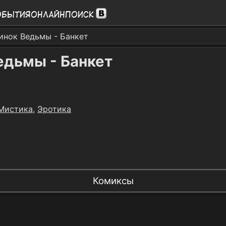
обытия
Онлайн
Поиск
инок Ведьмы - Банкет
едьмы - Банкет
Мистика
,
Эротика
Комиксы