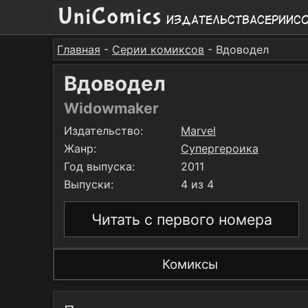
Издательства
Серии
С
Главная
-
Серии комиксов
- Вдоводел
Вдоводел
Widowmaker
Издательство:
Marvel
Жанр:
Супергероика
Год выпуска:
2011
Выпуски:
4 из 4
Читать с первого номера
Комиксы