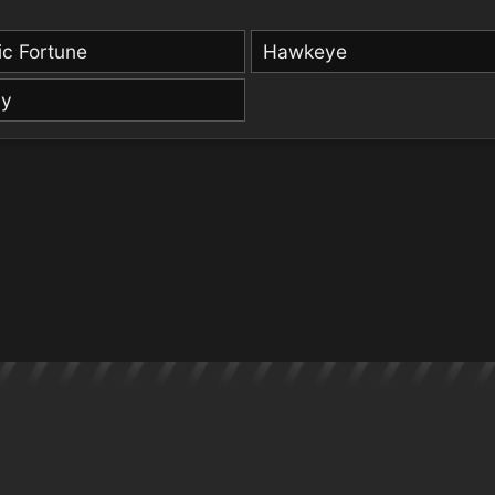
c Fortune
Hawkeye
hy