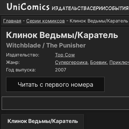
Издательства
Серии
События
Главная
-
Серии комиксов
- Клинок Ведьмы/Каратель
Клинок Ведьмы/Каратель
Witchblade / The Punisher
Издательство:
Top Cow
Жанр:
Супергероика
,
Боевик
,
Приклю
Год выпуска:
2007
Читать с первого номера
Клинок Ведьмы/Каратель