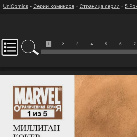
UniComics
-
Серии комиксов
-
Страница серии
-
5 Ро
1
2
3
4
5
6
7