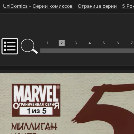
UniComics
-
Серии комиксов
-
Страница серии
-
5 Ро
1
2
3
4
5
6
7