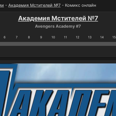
ии
-
Академия Мстителей №7
- Комикс онлайн
Академия Мстителей №7
Avengers Academy #7
6
7
8
9
10
11
12
13
14
15