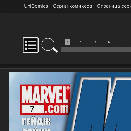
UniComics
-
Серии комиксов
-
Страница сер
1
2
3
4
5