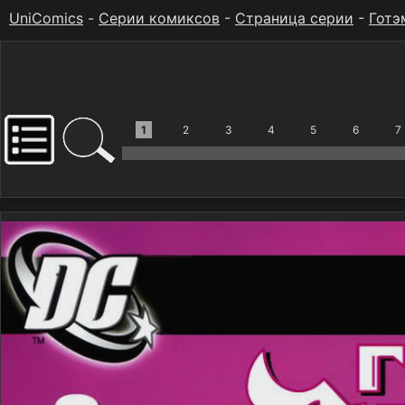
UniComics
-
Серии комиксов
-
Страница серии
-
Готэ
1
2
3
4
5
6
7