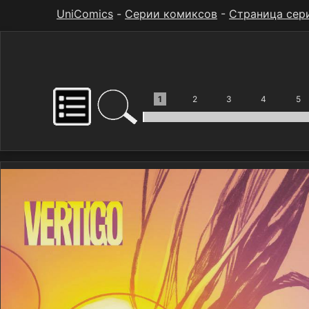
UniComics
-
Серии комиксов
-
Страница сер
1
2
3
4
5