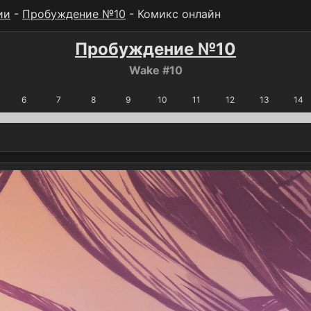
ии
-
Пробуждение №10
- Комикс онлайн
Пробуждение №10
Wake #10
6
7
8
9
10
11
12
13
14