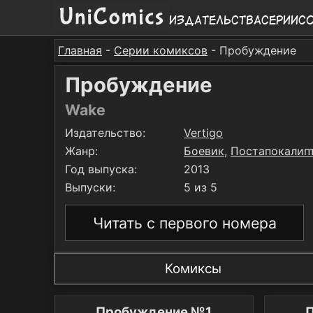
Издательства
Серии
С
Главная
-
Серии комиксов
- Пробуждение
Пробуждение
Wake
Издательство:
Vertigo
Жанр:
Боевик
,
Постапокалип
Год выпуска:
2013
Выпуски:
5 из 5
Читать с первого номера
Комиксы
Пробуждение №1