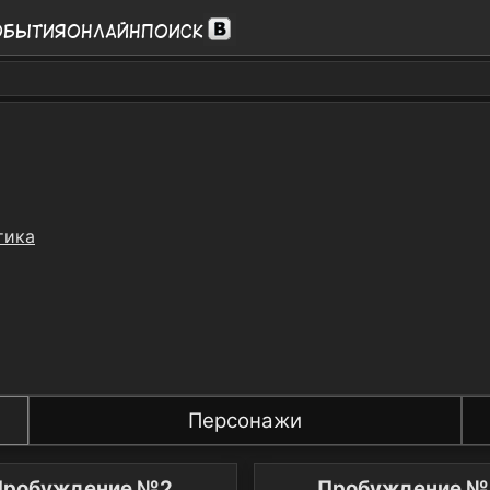
обытия
Онлайн
Поиск
тика
Персонажи
Пробуждение №2
Пробуждение №