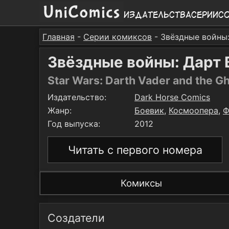
Издательства
Серии
С
Главная
-
Серии комиксов
- Звёздные войны
Звёздные войны: Дарт
Star Wars: Darth Vader and the Gh
Издательство:
Dark Horse Comics
Жанр:
Боевик
,
Космоопера
,
Ф
Год выпуска:
2012
Читать с первого номера
Комиксы
Создатели