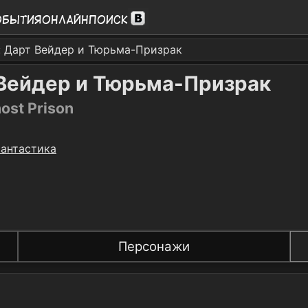
обытия
Онлайн
Поиск
: Дарт Вейдер и Тюрьма-Призрак
 Вейдер и Тюрьма-Призрак
ost Prison
антастика
Персонажи