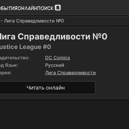
обытия
Онлайн
Поиск
- Лига Справедливости №0
Лига Справедливости №0
ustice League #0
здательство:
DC Comics
од Язык:
Русский
ерия:
Лига Справедливости
Читать онлайн