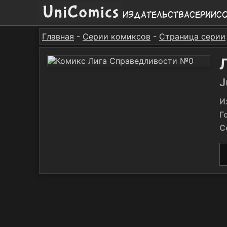
Издательства
Серии
С
Главная
-
Серии комиксов
-
Страница серии
J
И
Г
С