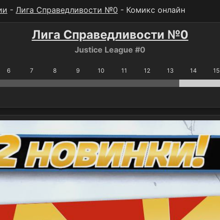
ии
-
Лига Справедливости №0
- Комикс онлайн
Лига Справедливости №0
Justice League #0
6
7
8
9
10
11
12
13
14
15