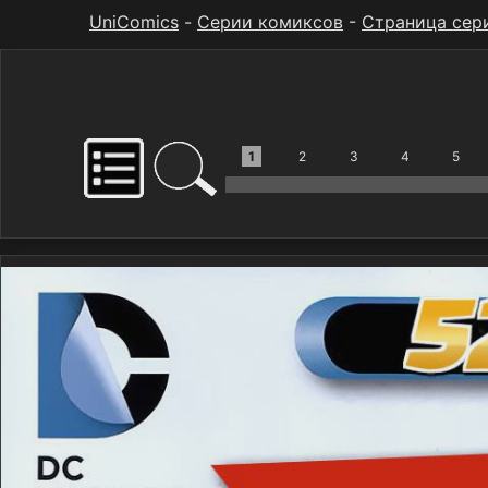
UniComics
-
Серии комиксов
-
Страница сер
1
2
3
4
5