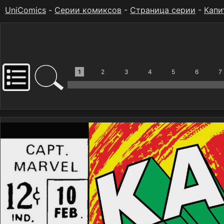
UniComics
-
Серии комиксов
-
Страница серии
-
Капи
1
2
3
4
5
6
7