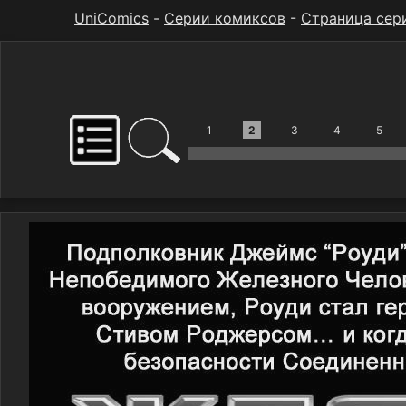
UniComics
-
Серии комиксов
-
Страница сер
1
2
3
4
5