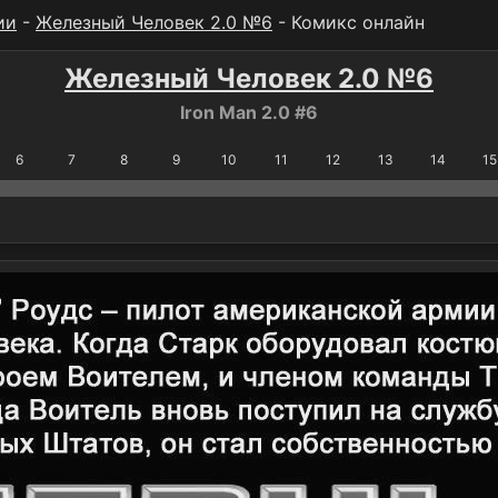
ии
-
Железный Человек 2.0 №6
- Комикс онлайн
Железный Человек 2.0 №6
Iron Man 2.0 #6
6
7
8
9
10
11
12
13
14
15