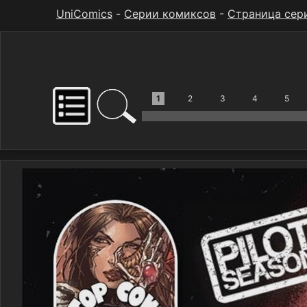
UniComics
-
Серии комиксов
-
Страница сер
1
2
3
4
5