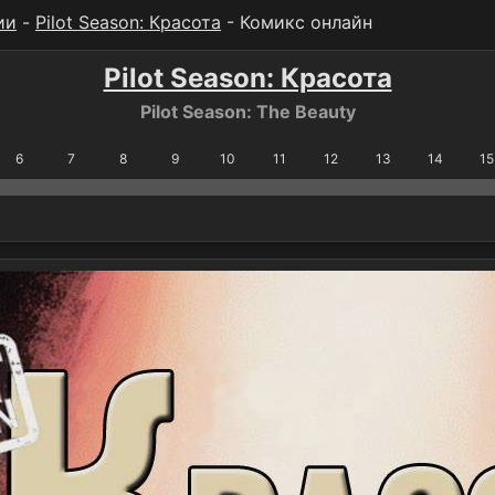
ии
-
Pilot Season: Красота
- Комикс онлайн
Pilot Season: Красота
Pilot Season: The Beauty
6
7
8
9
10
11
12
13
14
15