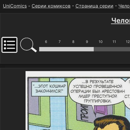
UniComics
-
Серии комиксов
-
Страница серии
-
Чело
Чело
6
7
8
9
10
11
12