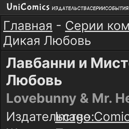
Издательства
Серии
События
Главная
-
Серии ко
Дикая Любовь
Лавбанни и Мист
Любовь
Lovebunny & Mr. He
Издательство:
Image Comi