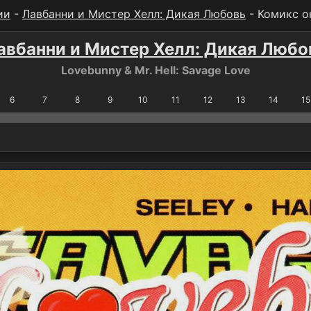
ии
-
Лавбанни и Мистер Хелл: Дикая Любовь
- Комикс о
авбанни и Мистер Хелл: Дикая Любо
Lovebunny & Mr. Hell: Savage Love
6
7
8
9
10
11
12
13
14
15