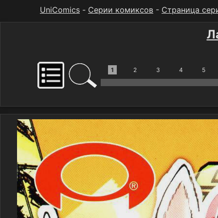
UniComics
-
Серии комиксов
-
Страница сер
Л
1
2
3
4
5