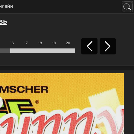
нлайн
вь
16
17
18
19
20